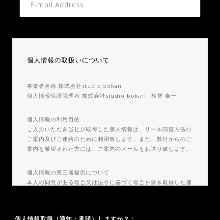
個人情報の取扱いについて
事業者名称 株式会社studio bokan
個人情報保護管理者 株式会社studio bokan 相樂 泰一
個人情報の利用目的
ご入力いただき当社が取得した個人情報は、リール閲覧方法の
ご案内及びご連絡のために利用致します。また、弊社からのご
案内を希望された方には、ご案内のメールをお送り致します。
個人情報の第三者提供について
本人の同意がある場合又は法令に基づく場合を除き取得した個
人情報を第三者に提供することはありません。
個人情報の取扱いの委託について
個人情報取得（通知・承諾）しますか？：