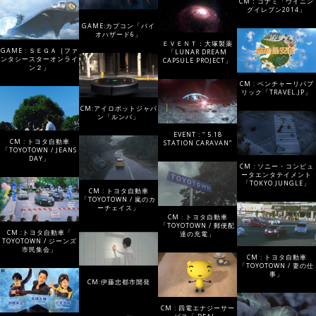
CM：コナミ「ウイニン
グイレブン2014」
GAME:カプコン「バイ
オハザード6」
ＥＶＥＮＴ：大塚製薬
GAME : ＳＥＧＡ［ファ
「LUNAR DREAM
ンタシースターオンライ
CAPSULE PROJECT」
ン２」
CM : ベンチャーリパブ
リック「TRAVEL.JP」
CM:アイロボットジャパ
ン「ルンバ」
EVENT : “ 5.18
CM : トヨタ自動車
STATION CARAVAN”
「TOYOTOWN / JEANS
DAY」
CM : ソニー・コンピュ
ータエンタテイメント
「TOKYO JUNGLE」
CM : トヨタ自動車
「TOYOTOWN / 嵐のカ
ーチェイス」
CM : トヨタ自動車
「TOYOTOWN / 郵便配
CM :トヨタ自動車「
達の充電」
TOYOTOWN / ジーンズ
市民集会」
CM : トヨタ自動車
「TOYOTOWN / 妻の仕
事」
CM:伊藤忠都市開発
CM : 四電エナジーサー