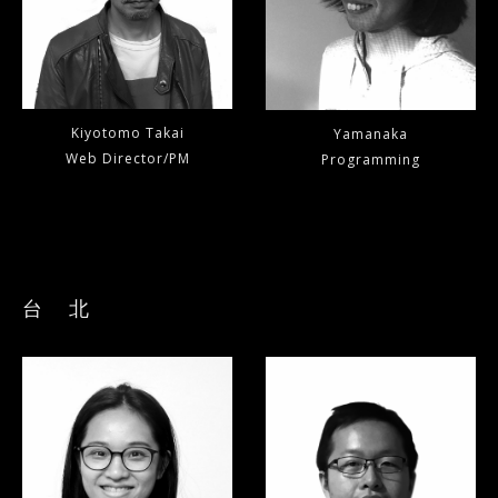
Kiyotomo Takai
Yamanaka
Web Director/PM
Programming
台 北