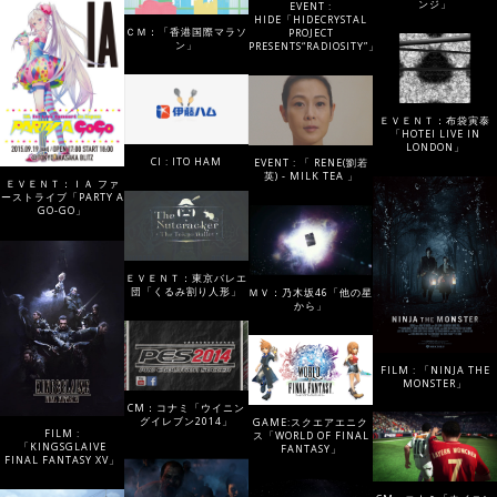
ンジ」
EVENT :
HIDE「HIDECRYSTAL
ＣＭ：「香港国際マラソ
PROJECT
ン」
PRESENTS“RADIOSITY”」
ＥＶＥＮＴ：布袋寅泰
「HOTEI LIVE IN
LONDON」
CI : ITO HAM
EVENT : 「 RENE(劉若
英) - MILK TEA 」
ＥＶＥＮＴ：ＩＡ ファ
ーストライブ「PARTY A
GO-GO」
ＥＶＥＮＴ：東京バレエ
団「くるみ割り人形」
ＭＶ：乃木坂46「他の星
から」
FILM : 「NINJA THE
MONSTER」
CM：コナミ「ウイニン
グイレブン2014」
GAME:スクエアエニク
FILM :
ス「WORLD OF FINAL
「KINGSGLAIVE
FANTASY」
FINAL FANTASY XV」