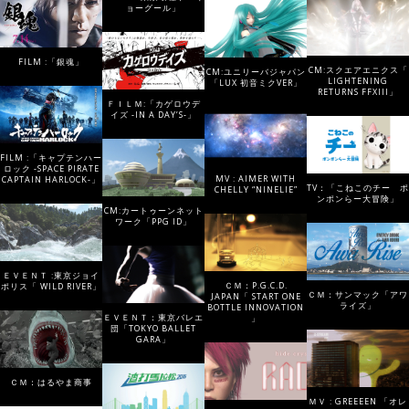
ョーグール」
FILM :「銀魂」
CM:スクエアエニクス「
CM:ユニリーバジャパン
LIGHTENING
「LUX 初音ミクVER」
RETURNS FFXIII」
ＦＩＬＭ:「カゲロウデ
イズ -IN A DAY’S-」
FILM :「キャプテンハー
ロック -SPACE PIRATE
MV : AIMER WITH
CAPTAIN HARLOCK-」
TV：「こねこのチー ポ
CHELLY “NINELIE”
ンポンらー大冒険」
CM:カートゥーンネット
ワーク「PPG ID」
ＥＶＥＮＴ :東京ジョイ
ＣＭ：P.G.C.D.
ポリス「 WILD RIVER」
ＣＭ：サンマック「アワ
JAPAN「 START ONE
ライズ」
BOTTLE INNOVATION
ＥＶＥＮＴ：東京バレエ
」
団「TOKYO BALLET
GARA」
ＣＭ：はるやま商事
ＭＶ : GREEEEN 「オレ