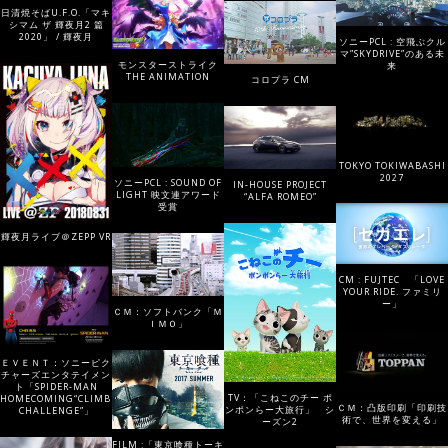
日清焼そばU.F.O.「マキ
シマム ザ 輝夜月2 篇
2020」 / 輝夜月
ソニーPCL : 空飛ぶクル
マ”SKYDRIVE”のある未
モンスターストライク
来
THE ANIMATION
コロプラ CM
TOKYO TOKIWABASHI
2027
ソニーPCL : SOUND OF
IN-HOUSE PROJECT
LIGHT 映文連アワード
“ALFA ROMEO”
受賞
輝夜月ライブ＠ZEPP VR
CM : FUJTEC 「LOVE
YOUR RIDE. ファミリ
ー」
ＣＭ：ソフトバンク「Ｍ
ＩＭＯ」
ＥＶＥＮＴ：ソニーピク
チャーズエンタテイメン
ト「SPIDER-MAN
TV：「こねこのチー ポ
HOMECOMING“CLIMBING
ＣＭ：凸版印刷「印刷技
ンポンらー大旅行」 シ
CHALLENGE”」
術で、世界を変える」
ーズン2
FILM :「東京喰種トーキ