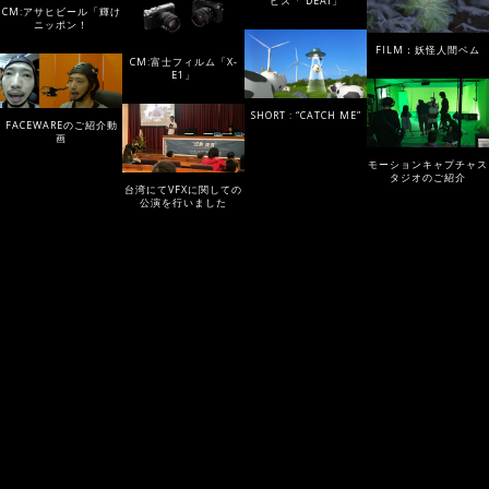
ビス「 DEAI」
CM:アサヒビール「輝け
ニッポン！
FILM：妖怪人間ベム
CM:富士フィルム「X-
E1」
SHORT : “CATCH ME”
FACEWAREのご紹介動
画
モーションキャプチャス
タジオのご紹介
台湾にてVFXに関しての
公演を行いました