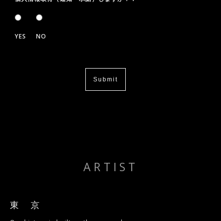
取得した個人情報の取扱いの全部又は、一部を委託することは
ありません。
YES
NO
開示対象個人情報の開示等および問い合わせ窓口について
ご本人からの求めにより、当社が保有する開示対象個人情報の
利用目的の通知・開示・訂正、追加又は削除・利用の停止、消
去、第三者への提供の停止（「開示等」といいます。）に応じ
ます。 開示等に応ずる窓口は、以下の「お問合せ先」をご覧
Submit
下さい。
個人情報を提供されることの任意性について
当社に個人情報を提供されるかどうかは任意によるものです
が、必要な個人情報をいただけない場合、ご連絡等が行えない
場合があります。
ARTIST
本人が容易に認識できない方法による個人情報の取得
クッキーやウェブビーコン等を用いるなどして、本人が容易に
認識できない方法による個人情報の取得は行っておりません。
東 京
個人情報の安全管理措置について
取得した個人情報については、漏洩、減失またはき損の防止と