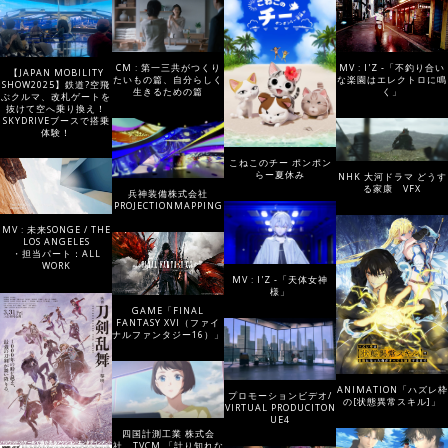
CM : 第一三共がつくり
MV : I'Z -「不釣り合い
【JAPAN MOBILITY
たいもの篇、自分らしく
な楽園はエレクトロに鳴
SHOW2025】鉄道?空飛
生きるための篇
く」
ぶクルマ、改札ゲートを
抜けて空へ乗り換え！
SKYDRIVEブースで搭乗
体験！
こねこのチー ポンポン
らー夏休み
NHK 大河ドラマ どうす
る家康 VFX
兵神装備株式会社
PROJECTIONMAPPING
MV : 未来SONGE / THE
LOS ANGELES
・担当パート：ALL
WORK
MV : I'Z -「天体女神
様」
GAME「FINAL
FANTASY XVI（ファイ
ナルファンタジー16）」
ANIMATION「ハズレ枠
プロモーションビデオ/
の[状態異常スキル]」
VIRTUAL PRODUCITON
UE4
四国計測工業 株式会
社 TVCM 「計り知れな