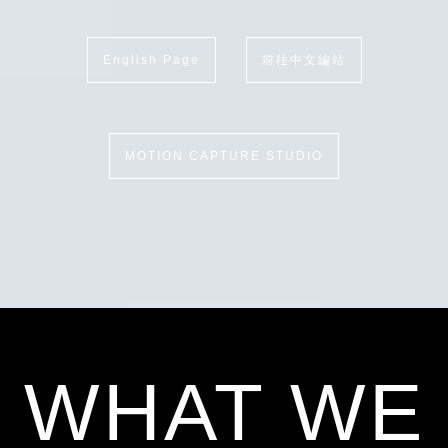
English Page
前往中文編站
MOTION CAPTURE STUDIO
WHAT WE