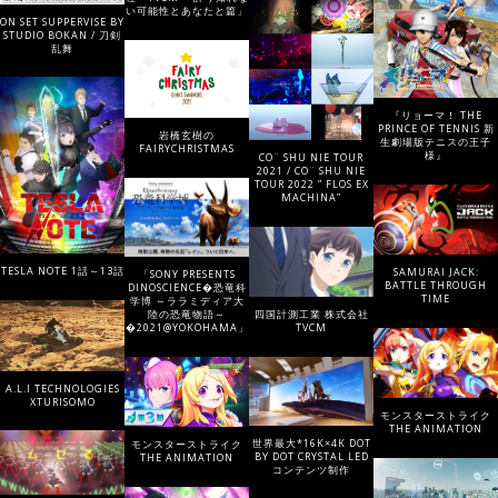
い可能性とあなたと篇」
ON SET SUPPERVISE BY
STUDIO BOKAN / 刀剣
乱舞
『リョーマ！ THE
PRINCE OF TENNIS 新
岩橋玄樹の
生劇場版テニスの王子
FAIRYCHRISTMAS
様』
CO¨ SHU NIE TOUR
2021 / CO¨ SHU NIE
TOUR 2022 ” FLOS EX
MACHINA”
TESLA NOTE 1話～13話
SAMURAI JACK:
「SONY PRESENTS
BATTLE THROUGH
DINOSCIENCE�恐竜科
TIME
学博 ～ララミディア大
陸の恐竜物語～
四国計測工業 株式会社
�2021@YOKOHAMA」
TVCM
A.L.I TECHNOLOGIES
XTURISOMO
モンスターストライク
THE ANIMATION
世界最大*16K×4K DOT
モンスターストライク
BY DOT CRYSTAL LED
THE ANIMATION
コンテンツ制作