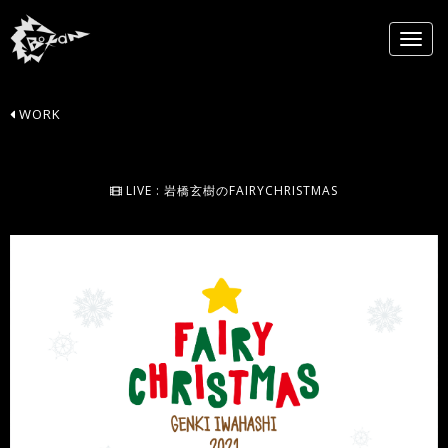
WORK
LIVE : 岩橋玄樹のFAIRYCHRISTMAS